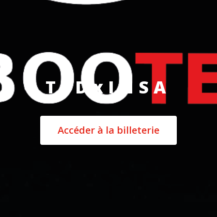
TEDxINSA
Accéder à la billeterie