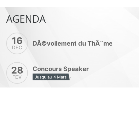
AGENDA
16
DÃ©voilement du ThÃ¨me
DEC
28
Concours Speaker
.
FEV
Jusqu'au 4 Mars
9
Finale Concours Speakers
MAR
7
TEDxINSA 10Ã¨me Ãdition
AVR